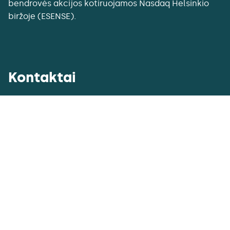
bendrovės akcijos kotiruojamos Nasdaq Helsinkio
biržoje (ESENSE).
Kontaktai
Enersense, UAB
Ukmergės g. 364-8, LT-14188 Vilnius
Lietuva
+370 5 243 0288
ltu@enersense.com
Įmonės kodas: 123855155
PVM mokėtojo kodas: LT238551515
A/s 60 7044 0600 0115 1669 SEB bankas