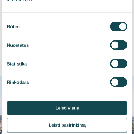
Jūsų idėja gerose rankose, jei su ja dirba mūsų
profesionalai!
Sutikimo
Būtini
pasirinkimas
Skaityti daugiau
Nuostatos
Statistika
Rinkodara
Leisti visus
Leisti pasirinkimą